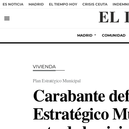
ES NOTICIA
MADRID
EL TIEMPO HOY
CRISIS CEUTA
INDEMNI
menu
MADRID
COMUNIDAD
VIVIENDA
Plan Estratégico Municipal
Carabante def
Estratégico Mu