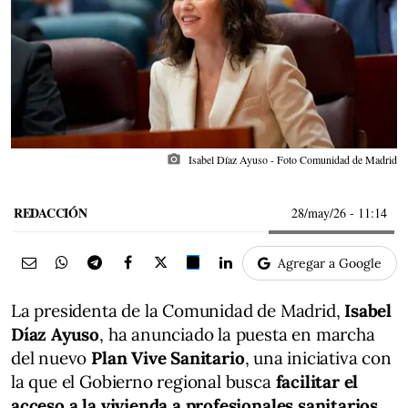
photo_camera
Isabel Díaz Ayuso - Foto Comunidad de Madrid
REDACCIÓN
28/may/26
- 11:14
Agregar a Google
La presidenta de la Comunidad de Madrid,
Isabel
Díaz Ayuso
, ha anunciado la puesta en marcha
del nuevo
Plan Vive Sanitario
, una iniciativa con
la que el Gobierno regional busca
facilitar el
acceso a la vivienda a profesionales sanitarios