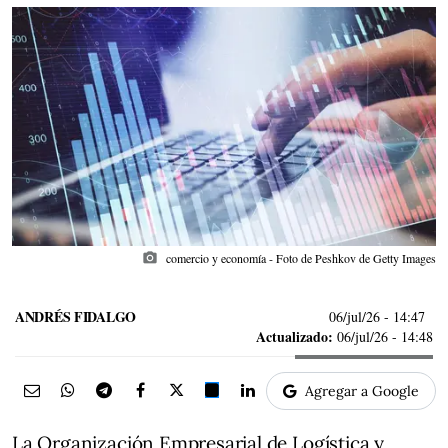
photo_camera
comercio y economía - Foto de Peshkov de Getty Images
ANDRÉS FIDALGO
06/jul/26
- 14:47
Actualizado:
06/jul/26 - 14:48
Agregar a Google
La Organización Empresarial de Logística y