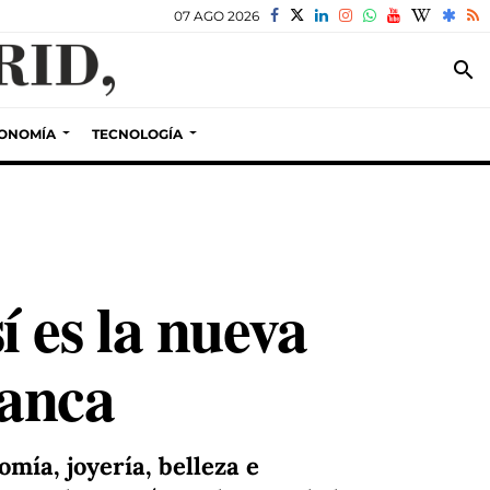
07 AGO 2026
search
ONOMÍA
TECNOLOGÍA
 es la nueva
manca
mía, joyería, belleza e