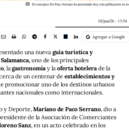
photo_camera
El consejero De Paco Serrano ha presentado hoy esta publicación en l
02/jun/26
- 13:54
Agregar a Google
esentado una nueva
guía turística y
 Salamanca,
uno de los principales
jo
, la
gastronomía
y la
oferta hotelera
de la
a cerca de un centenar de
establecimientos y
de promocionar uno de los destinos urbanos
antes nacionales como internacionales.
mo y Deporte,
Mariano de Paco Serrano
, dio a
l presidente de la Asociación de Comerciantes
Moreno Sanz
, en un acto celebrado en los