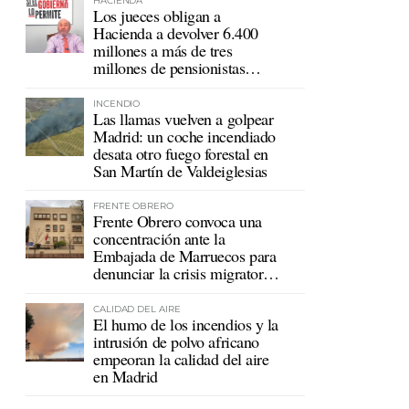
HACIENDA
Los jueces obligan a
Hacienda a devolver 6.400
millones a más de tres
millones de pensionistas
mutualistas
INCENDIO
Las llamas vuelven a golpear
Madrid: un coche incendiado
desata otro fuego forestal en
San Martín de Valdeiglesias
FRENTE OBRERO
Frente Obrero convoca una
concentración ante la
Embajada de Marruecos para
denunciar la crisis migratoria
en Ceuta
CALIDAD DEL AIRE
El humo de los incendios y la
intrusión de polvo africano
empeoran la calidad del aire
en Madrid