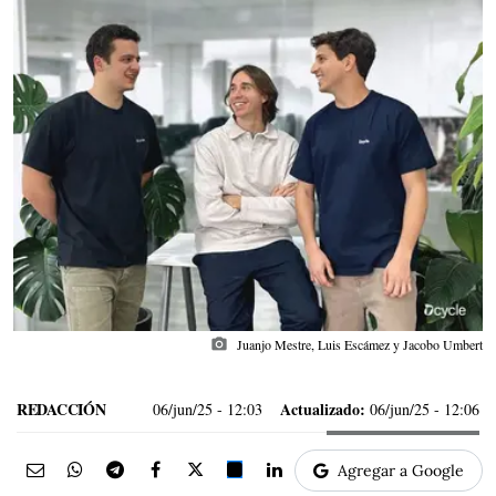
photo_camera
Juanjo Mestre, Luis Escámez y Jacobo Umbert
REDACCIÓN
Actualizado:
06/jun/25
- 12:03
06/jun/25 - 12:06
Agregar a Google