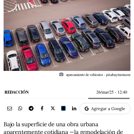
photo_camera
aparcamiento de vehículos - pixabay/moinzon
REDACCIÓN
26/mar/25
- 12:40
Agregar a Google
Bajo la superficie de una obra urbana
aparentemente cotidiana —la remodelación de