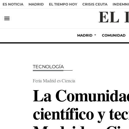
ES NOTICIA
MADRID
EL TIEMPO HOY
CRISIS CEUTA
INDEMNI
menu
MADRID
COMUNIDAD
TECNOLOGÍA
Feria Madrid es Ciencia
La Comunidad 
científico y te