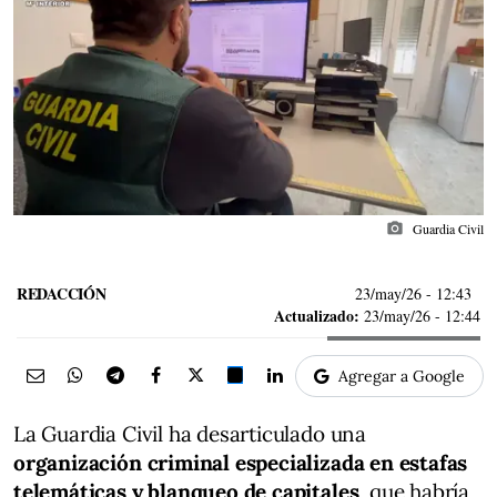
photo_camera
Guardia Civil
REDACCIÓN
23/may/26
- 12:43
Actualizado:
23/may/26 - 12:44
Agregar a Google
La Guardia Civil ha desarticulado una
organización criminal especializada en estafas
telemáticas y blanqueo de capitales
, que habría