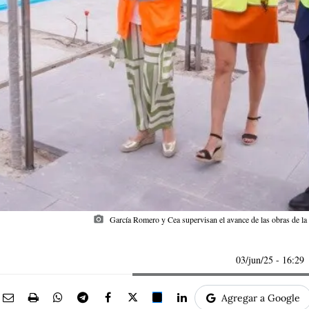
photo_camera
García Romero y Cea supervisan el avance de las obras de 
03/jun/25
- 16:29
Agregar a Google