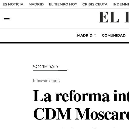
ES NOTICIA
MADRID
EL TIEMPO HOY
CRISIS CEUTA
INDEMNI
menu
MADRID
COMUNIDAD
SOCIEDAD
Infraestructuras
La reforma int
CDM Moscardó 