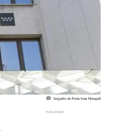
photo_camera
Juzgados de Poeta Joan Maragall