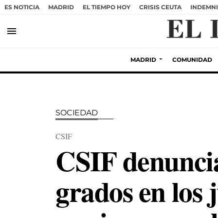
ES NOTICIA
MADRID
EL TIEMPO HOY
CRISIS CEUTA
INDEMNI
menu
MADRID
COMUNIDAD
SOCIEDAD
CSIF
CSIF denuncia
grados en los