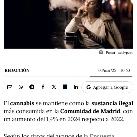
photo_camera
Fumar - senivpetro
REDACCIÓN
03/mar/25
- 10:53
Agregar a Google
El
cannabis
se mantiene como la
sustancia ilegal
más consumida en la
Comunidad de Madrid
, con
un aumento del 1,4% en 2024 respecto a 2022.
Según los datos del avance de la
Encuesta