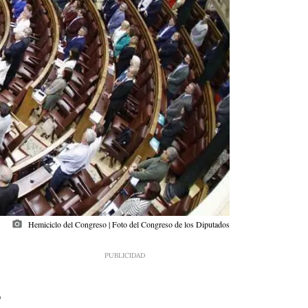
photo_camera
Hemiciclo del Congreso | Foto del Congreso de los Diputados
3