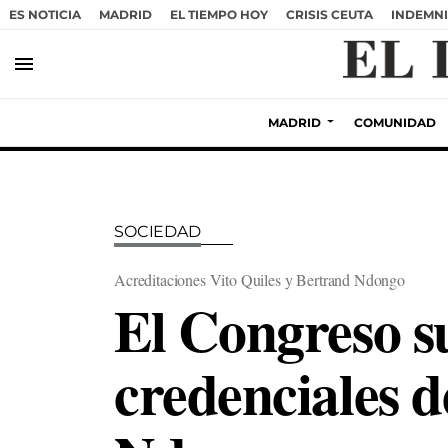
ES NOTICIA
MADRID
EL TIEMPO HOY
CRISIS CEUTA
INDEMNI
menu
MADRID
COMUNIDAD
SOCIEDAD
Acreditaciones Vito Quiles y Bertrand Ndongo
El Congreso s
credenciales d