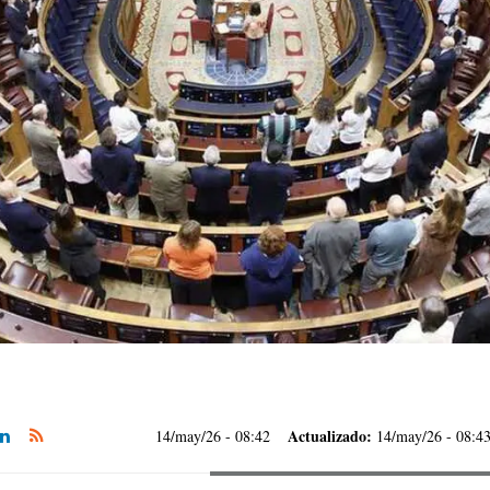
Actualizado:
14/may/26
- 08:42
14/may/26 - 08:4