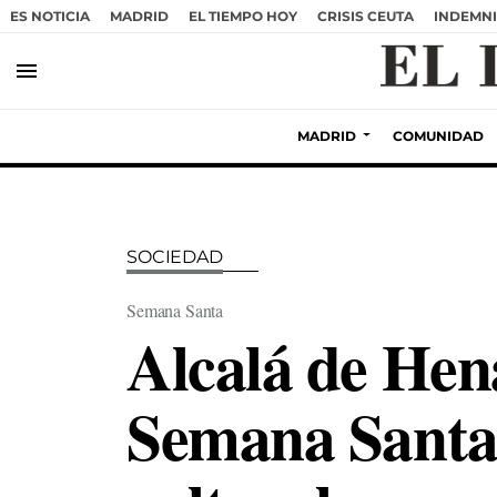
ES NOTICIA
MADRID
EL TIEMPO HOY
CRISIS CEUTA
INDEMNI
menu
MADRID
COMUNIDAD
SOCIEDAD
Semana Santa
Alcalá de Hena
Semana Santa 