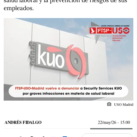
salud laboral y la prevención de riesgos de sus
empleados.
photo_camera
USO Madrid
ANDRÉS FIDALGO
22/may/26
- 15:00