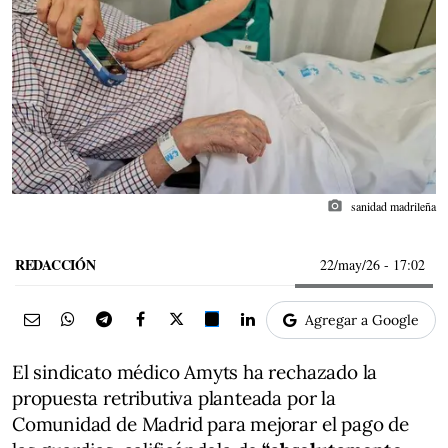
photo_camera
sanidad madrileña
REDACCIÓN
22/may/26
- 17:02
Agregar a Google
El sindicato médico Amyts ha rechazado la
propuesta retributiva planteada por la
Comunidad de Madrid para mejorar el pago de