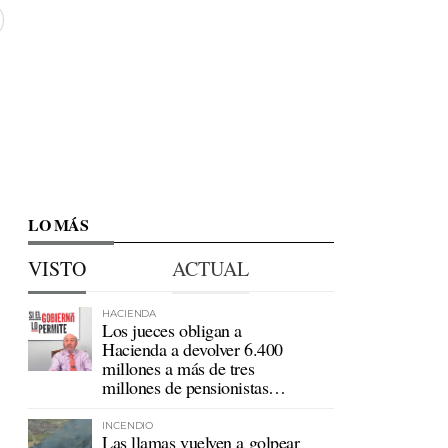
LO MÁS
VISTO
ACTUAL
HACIENDA
Los jueces obligan a
Hacienda a devolver 6.400
millones a más de tres
millones de pensionistas
mutualistas
INCENDIO
Las llamas vuelven a golpear