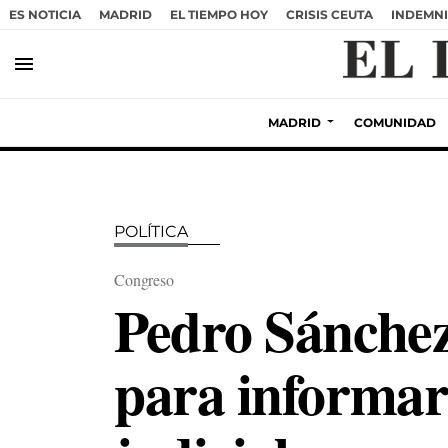
ES NOTICIA
MADRID
EL TIEMPO HOY
CRISIS CEUTA
INDEMNI
menu
MADRID
COMUNIDAD
POLÍTICA
Congreso
Pedro Sánchez
para informar 