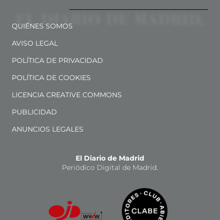
QUIÉNES SOMOS
AVISO LEGAL
POLÍTICA DE PRIVACIDAD
POLÍTICA DE COOKIES
LICENCIA CREATIVE COMMONS
PUBLICIDAD
ANUNCIOS LEGALES
El Diario de Madrid
Periódico Digital de Madrid.