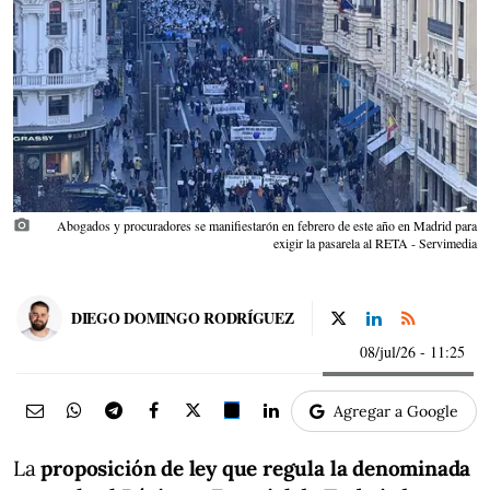
photo_camera
Abogados y procuradores se manifiestarón en febrero de este año en Madrid para
exigir la pasarela al RETA - Servimedia
DIEGO DOMINGO RODRÍGUEZ
08/jul/26
- 11:25
Agregar a Google
La
proposición de ley que regula la denominada