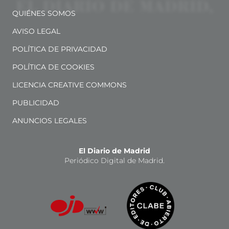
QUIÉNES SOMOS
AVISO LEGAL
POLÍTICA DE PRIVACIDAD
POLÍTICA DE COOKIES
LICENCIA CREATIVE COMMONS
PUBLICIDAD
ANUNCIOS LEGALES
El Diario de Madrid
Periódico Digital de Madrid.