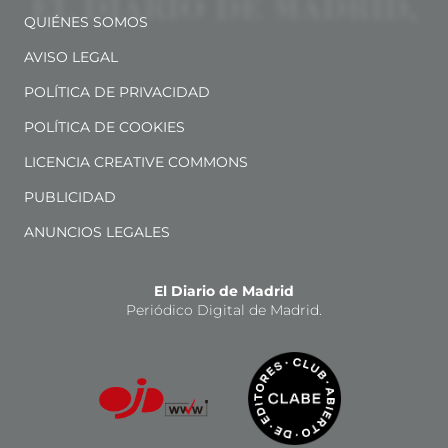
QUIÉNES SOMOS
AVISO LEGAL
POLÍTICA DE PRIVACIDAD
POLÍTICA DE COOKIES
LICENCIA CREATIVE COMMONS
PUBLICIDAD
ANUNCIOS LEGALES
El Diario de Madrid
Periódico Digital de Madrid.