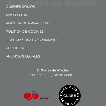
QUIÉNES SOMOS
AVISO LEGAL
POLÍTICA DE PRIVACIDAD
POLÍTICA DE COOKIES
LICENCIA CREATIVE COMMONS
PUBLICIDAD
ANUNCIOS LEGALES
El Diario de Madrid
Periódico Digital de Madrid.