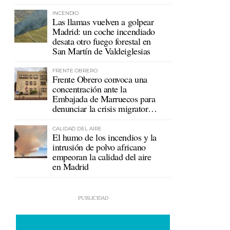
mutualistas
INCENDIO
Las llamas vuelven a golpear
Madrid: un coche incendiado
desata otro fuego forestal en
San Martín de Valdeiglesias
FRENTE OBRERO
Frente Obrero convoca una
concentración ante la
Embajada de Marruecos para
denunciar la crisis migratoria
en Ceuta
CALIDAD DEL AIRE
El humo de los incendios y la
intrusión de polvo africano
empeoran la calidad del aire
en Madrid