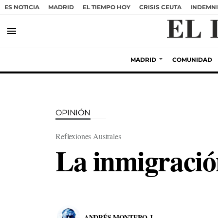
ES NOTICIA
MADRID
EL TIEMPO HOY
CRISIS CEUTA
INDEMNI
menu
MADRID
COMUNIDAD
OPINIÓN
Reflexiones Australes
La inmigración
ANDRÉS MONTERO J.