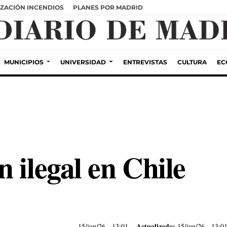
ZACIÓN INCENDIOS
PLANES POR MADRID
MUNICIPIOS
UNIVERSIDAD
ENTREVISTAS
CULTURA
EC
 ilegal en Chile
Actualizado:
15/jun/26
- 13:01
15/jun/26 - 13:0