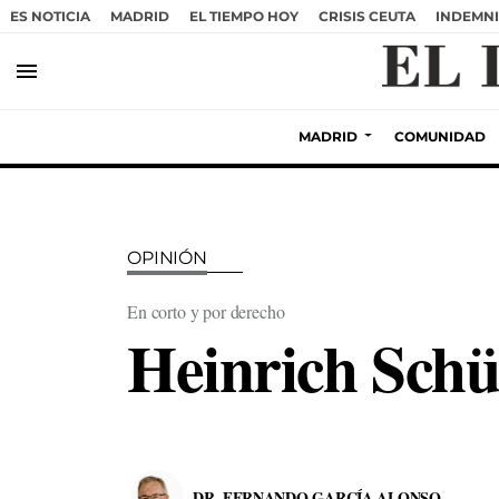
ES NOTICIA
MADRID
EL TIEMPO HOY
CRISIS CEUTA
INDEMNI
menu
MADRID
COMUNIDAD
OPINIÓN
En corto y por derecho
Heinrich Schü
DR. FERNANDO GARCÍA ALONSO