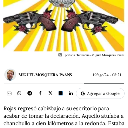
photo_camera
portada chihuahua -Miguel Mosquera Paans
MIGUEL MOSQUERA PAANS
19/ago/24
- 08:21
Agregar a Google
Rojas regresó cabizbajo a su escritorio para
acabar de tomar la declaración. Aquello atufaba a
chanchullo a cien kilómetros a la redonda. Estaba