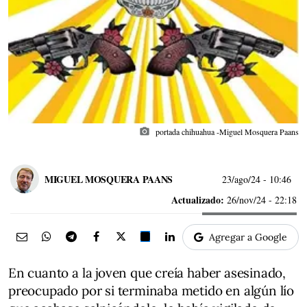
photo_camera
portada chihuahua -Miguel Mosquera Paans
MIGUEL MOSQUERA PAANS
23/ago/24
- 10:46
Actualizado:
26/nov/24 - 22:18
Agregar a Google
En cuanto a la joven que creía haber asesinado,
preocupado por si terminaba metido en algún lío