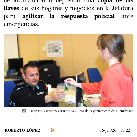
de localización o depositar una
copia de las
llaves
de sus hogares y negocios en la Jefatura
para
agilizar la respuesta policial
ante
emergencias.
photo_camera
Campaña Vacaciones tranquilas - Foto del Ayuntamiento de Fuenlabrada
ROBERTO LÓPEZ
16/jun/26
- 17:22