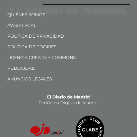
QUIÉNES SOMOS
AVISO LEGAL
POLÍTICA DE PRIVACIDAD
POLÍTICA DE COOKIES
LICENCIA CREATIVE COMMONS
PUBLICIDAD
ANUNCIOS LEGALES
El Diario de Madrid
Periódico Digital de Madrid.