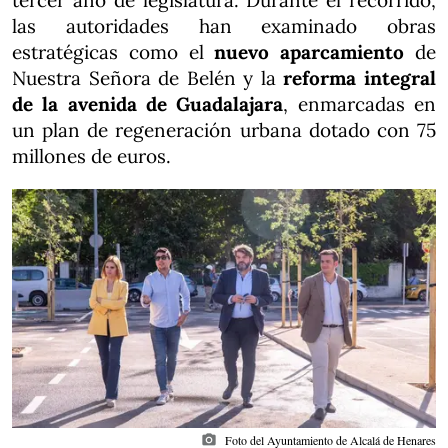
tercer año de legislatura. Durante el recorrido,
las autoridades han examinado obras
estratégicas como el
nuevo aparcamiento
de
Nuestra Señora de Belén y la
reforma integral
de la avenida de Guadalajara
, enmarcadas en
un plan de regeneración urbana dotado con 75
millones de euros.
photo_camera
Foto del Ayuntamiento de Alcalá de Henares