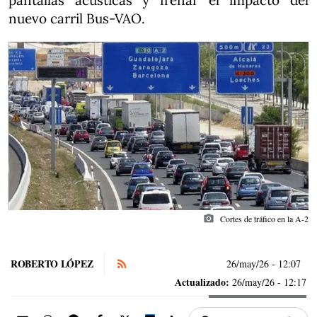
pantallas acústicas y frenar el impacto del
nuevo carril Bus-VAO.
photo_camera
Cortes de tráfico en la A-2
ROBERTO LÓPEZ
26/may/26
- 12:07
Actualizado:
26/may/26 - 12:17