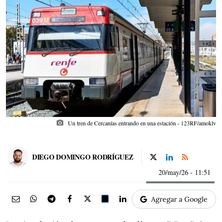
photo_camera
Un tren de Cercanías entrando en una estación - 123RF/amoklv
DIEGO DOMINGO RODRÍGUEZ
20/may/26
- 11:51
Agregar a Google