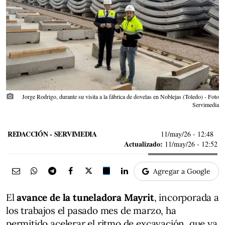
photo_camera
Jorge Rodrigo, durante su visita a la fábrica de dovelas en Noblejas (Toledo) - Foto
Servimedia
REDACCIÓN - SERVIMEDIA
11/may/26
- 12:48
Actualizado:
11/may/26 - 12:52
Agregar a Google
El
avance de la tuneladora Mayrit
, incorporada a
los trabajos el pasado mes de marzo, ha
permitido acelerar el ritmo de excavación, que ya