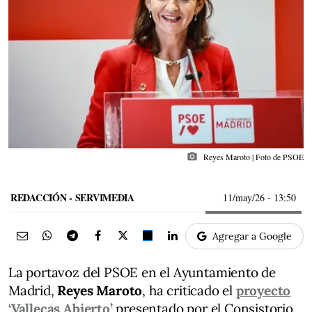
photo_camera
Reyes Maroto | Foto de PSOE
REDACCIÓN - SERVIMEDIA
11/may/26
- 13:50
Agregar a Google
La portavoz del PSOE en el Ayuntamiento de
Madrid,
Reyes Maroto
, ha criticado el
proyecto
‘Vallecas Abierto’
presentado por el Consistorio