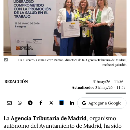
photo_camera
En el centro, Gema Pérez Ramón, directora de la Agencia Tributaria de Madrid,
recibe el galardón
REDACCIÓN
31/may/26
- 11:56
Actualizado:
31/may/26 - 11:57
Agregar a Google
La
Agencia Tributaria de Madrid
, organismo
autónomo del Ayuntamiento de Madrid, ha sido