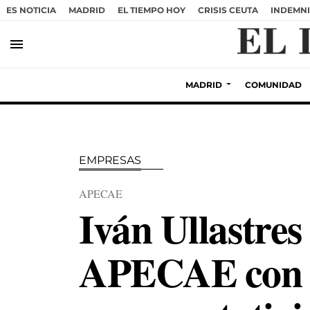
ES NOTICIA
MADRID
EL TIEMPO HOY
CRISIS CEUTA
INDEMNI
menu
MADRID
COMUNIDAD
EMPRESAS
APECAE
Iván Ullastres
APECAE con el