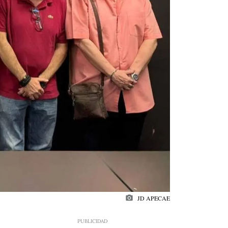
photo_camera
JD APECAE