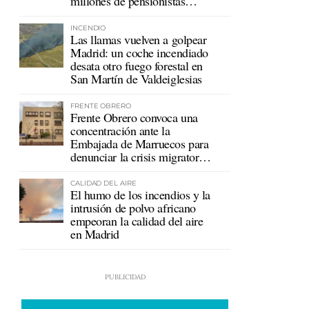
millones de pensionistas
mutualistas
INCENDIO
Las llamas vuelven a golpear
Madrid: un coche incendiado
desata otro fuego forestal en
San Martín de Valdeiglesias
FRENTE OBRERO
Frente Obrero convoca una
concentración ante la
Embajada de Marruecos para
denunciar la crisis migratoria
en Ceuta
CALIDAD DEL AIRE
El humo de los incendios y la
intrusión de polvo africano
empeoran la calidad del aire
en Madrid