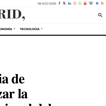
06 AGO 2026
search
ONOMÍA
TECNOLOGÍA
ia de
ar la