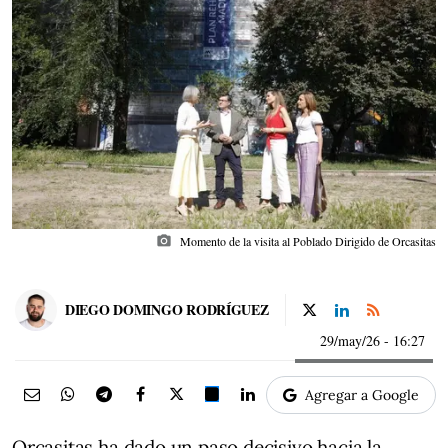
photo_camera
Momento de la visita al Poblado Dirigido de Orcasitas
DIEGO DOMINGO RODRÍGUEZ
29/may/26
- 16:27
Agregar a Google
Orcasitas ha dado un paso decisivo hacia la