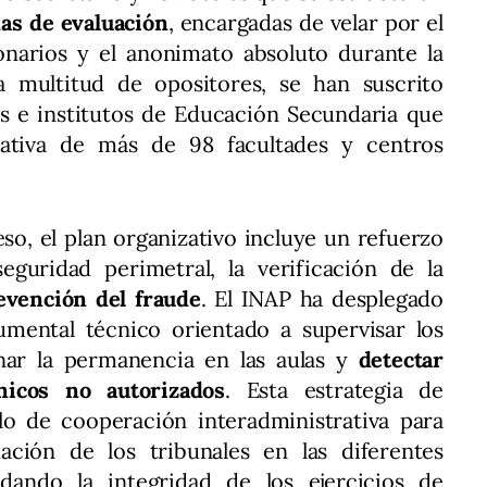
as de evaluación
, encargadas de velar por el
ionarios y el anonimato absoluto durante la
a multitud de opositores, se han suscrito
s e institutos de Educación Secundaria que
erativa de más de 98 facultades y centros
so, el plan organizativo incluye un refuerzo
guridad perimetral, la verificación de la
evención del fraude
. El INAP ha desplegado
rumental técnico orientado a supervisar los
ar la permanencia en las aulas y
detectar
ónicos no autorizados
. Esta estrategia de
o de cooperación interadministrativa para
uación de los tribunales en las diferentes
dando la integridad de los ejercicios de