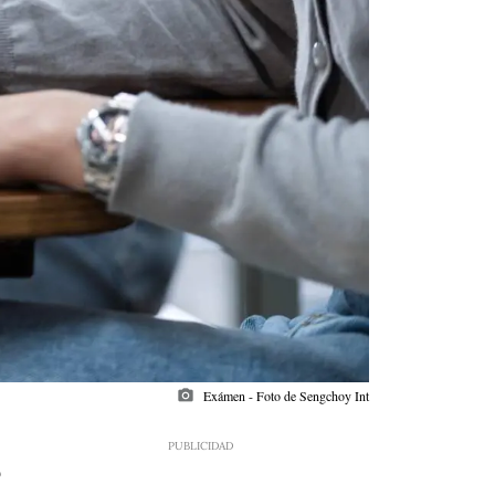
photo_camera
Exámen - Foto de Sengchoy Int
9