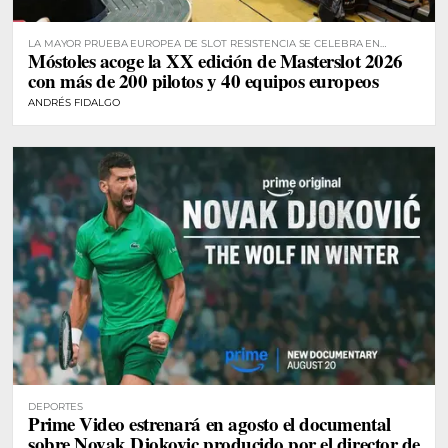
LA MAYOR PRUEBA EUROPEA DE SLOT RESISTENCIA SE CELEBRA EN
Móstoles acoge la XX edición de Masterslot 2026
MÓSTOLES
con más de 200 pilotos y 40 equipos europeos
ANDRÉS FIDALGO
DEPORTES
Prime Video estrenará en agosto el documental
sobre Novak Djokovic producido por el director de