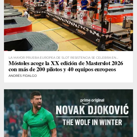
LA MAYOR PRUEBA EUROPEA DE SLOT RESISTENCIA SE CELEBRA EN
Móstoles acoge la XX edición de Masterslot 2026
MÓSTOLES
con más de 200 pilotos y 40 equipos europeos
ANDRÉS FIDALGO