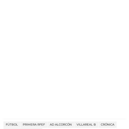
FÚTBOL
PRIMERA RFEF
AD ALCORCÓN
VILLAREAL B
CRÓNICA