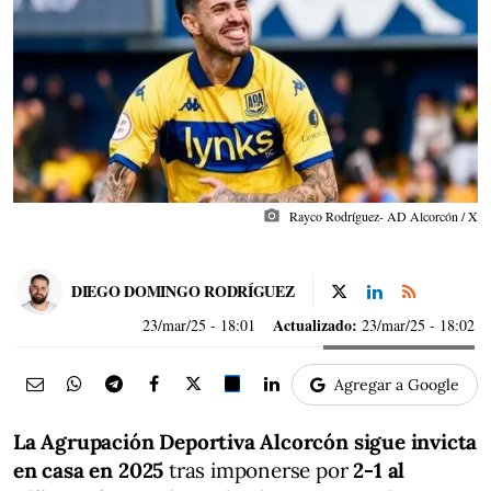
photo_camera
Rayco Rodríguez- AD Alcorcón / X
DIEGO DOMINGO RODRÍGUEZ
Actualizado:
23/mar/25
- 18:01
23/mar/25 - 18:02
Agregar a Google
La Agrupación Deportiva Alcorcón sigue invicta
en casa en 2025
tras imponerse por
2-1 al