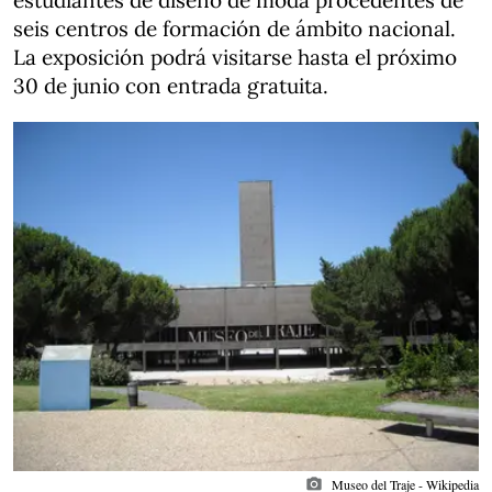
estudiantes de diseño de moda procedentes de
seis centros de formación de ámbito nacional.
La exposición podrá visitarse hasta el próximo
30 de junio con entrada gratuita.
photo_camera
Museo del Traje - Wikipedia