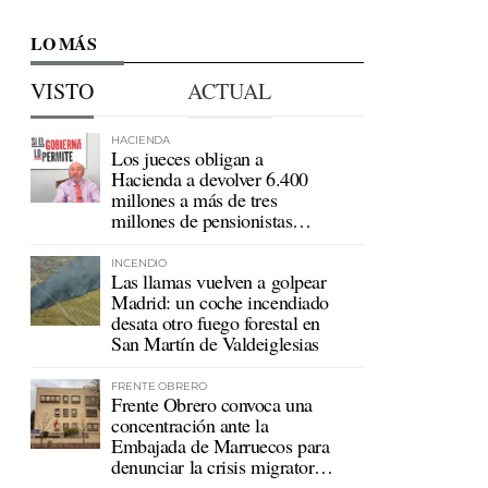
LO MÁS
VISTO
ACTUAL
HACIENDA
Los jueces obligan a
Hacienda a devolver 6.400
millones a más de tres
millones de pensionistas
mutualistas
INCENDIO
Las llamas vuelven a golpear
Madrid: un coche incendiado
desata otro fuego forestal en
San Martín de Valdeiglesias
FRENTE OBRERO
Frente Obrero convoca una
concentración ante la
Embajada de Marruecos para
denunciar la crisis migratoria
en Ceuta