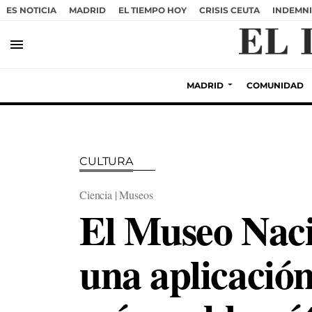
ES NOTICIA
MADRID
EL TIEMPO HOY
CRISIS CEUTA
INDEMNI
menu
MADRID
COMUNIDAD
CULTURA
Ciencia | Museos
El Museo Naci
una aplicación