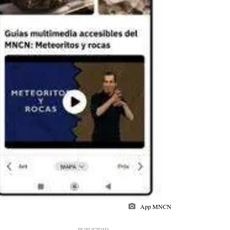
photo_camera
App MNCN