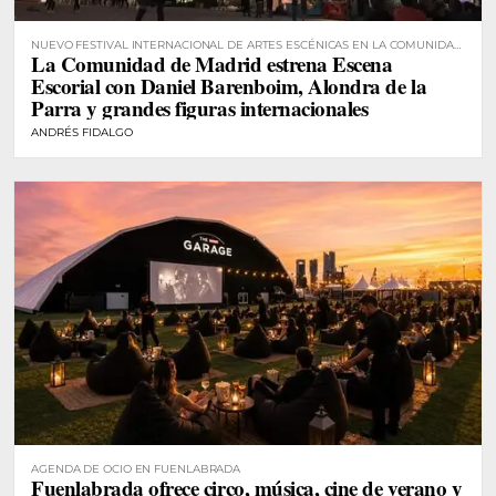
NUEVO FESTIVAL INTERNACIONAL DE ARTES ESCÉNICAS EN LA COMUNIDAD
La Comunidad de Madrid estrena Escena
DE MADRID
Escorial con Daniel Barenboim, Alondra de la
Parra y grandes figuras internacionales
ANDRÉS FIDALGO
AGENDA DE OCIO EN FUENLABRADA
Fuenlabrada ofrece circo, música, cine de verano y