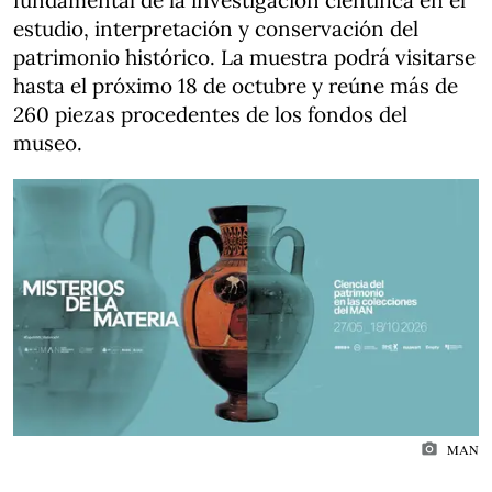
fundamental de la investigación científica en el
estudio, interpretación y conservación del
patrimonio histórico. La muestra podrá visitarse
hasta el próximo 18 de octubre y reúne más de
260 piezas procedentes de los fondos del
museo.
photo_camera
MAN