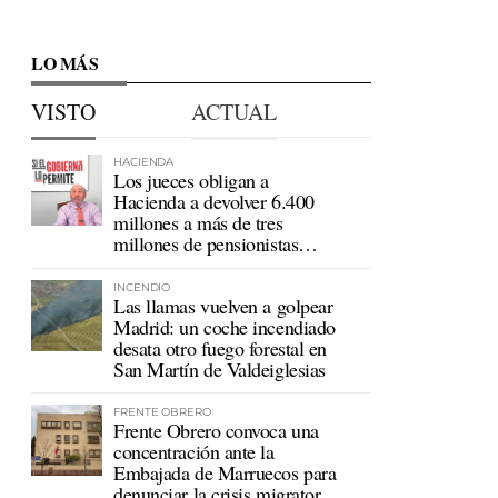
LO MÁS
VISTO
ACTUAL
HACIENDA
Los jueces obligan a
Hacienda a devolver 6.400
millones a más de tres
millones de pensionistas
mutualistas
INCENDIO
Las llamas vuelven a golpear
Madrid: un coche incendiado
desata otro fuego forestal en
San Martín de Valdeiglesias
FRENTE OBRERO
Frente Obrero convoca una
concentración ante la
Embajada de Marruecos para
denunciar la crisis migratoria