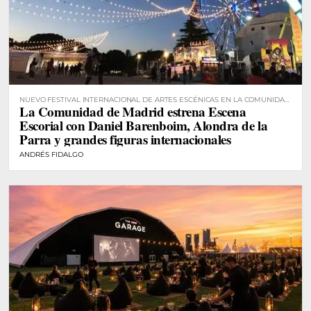
NUEVO FESTIVAL INTERNACIONAL DE ARTES ESCÉNICAS EN LA COMUNIDAD
La Comunidad de Madrid estrena Escena
DE MADRID
Escorial con Daniel Barenboim, Alondra de la
Parra y grandes figuras internacionales
ANDRÉS FIDALGO