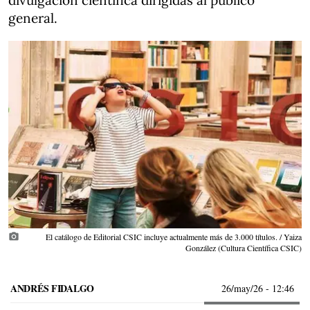
divulgación científica dirigidas al público
general.
photo_camera
El catálogo de Editorial CSIC incluye actualmente más de 3.000 títulos. / Yaiza
González (Cultura Científica CSIC)
ANDRÉS FIDALGO
26/may/26
- 12:46