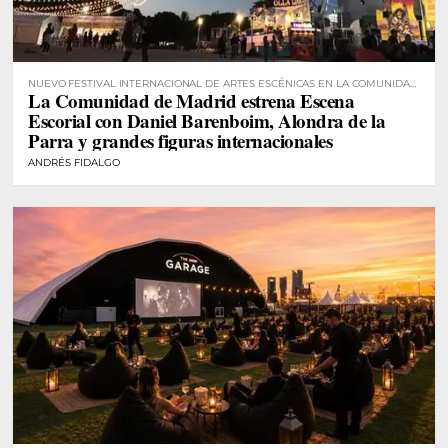
NUEVO FESTIVAL INTERNACIONAL DE ARTES ESCÉNICAS EN LA COMUNIDAD
La Comunidad de Madrid estrena Escena
DE MADRID
Escorial con Daniel Barenboim, Alondra de la
Parra y grandes figuras internacionales
ANDRÉS FIDALGO