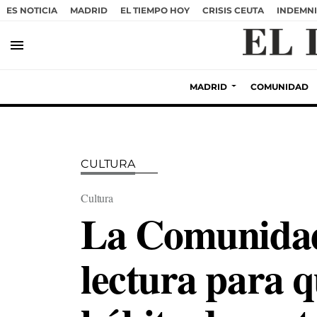
ES NOTICIA
MADRID
EL TIEMPO HOY
CRISIS CEUTA
INDEMNI
menu
MADRID
COMUNIDAD
CULTURA
Cultura
La Comunidad
lectura para 