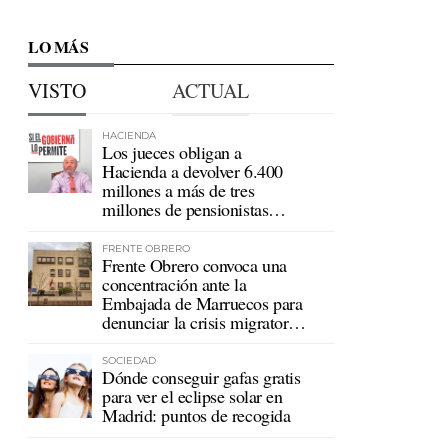
LO MÁS
VISTO
ACTUAL
HACIENDA
Los jueces obligan a
Hacienda a devolver 6.400
millones a más de tres
millones de pensionistas
mutualistas
FRENTE OBRERO
Frente Obrero convoca una
concentración ante la
Embajada de Marruecos para
denunciar la crisis migratoria
en Ceuta
SOCIEDAD
Dónde conseguir gafas gratis
para ver el eclipse solar en
Madrid: puntos de recogida