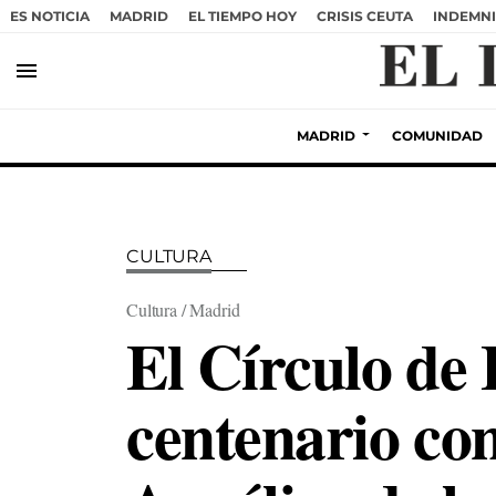
ES NOTICIA
MADRID
EL TIEMPO HOY
CRISIS CEUTA
INDEMNI
menu
MADRID
COMUNIDAD
CULTURA
Cultura / Madrid
El Círculo de 
centenario con