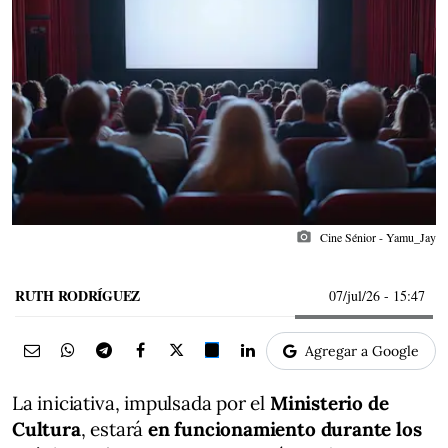
photo_camera
Cine Sénior - Yamu_Jay
RUTH RODRÍGUEZ
07/jul/26
- 15:47
Agregar a Google
La iniciativa, impulsada por el
Ministerio de
Cultura
, estará
en funcionamiento durante los