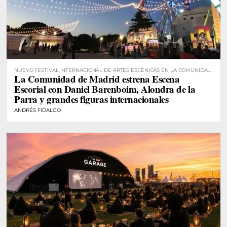
NUEVO FESTIVAL INTERNACIONAL DE ARTES ESCÉNICAS EN LA COMUNIDAD
La Comunidad de Madrid estrena Escena
DE MADRID
Escorial con Daniel Barenboim, Alondra de la
Parra y grandes figuras internacionales
ANDRÉS FIDALGO