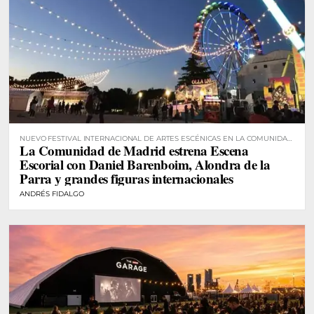
NUEVO FESTIVAL INTERNACIONAL DE ARTES ESCÉNICAS EN LA COMUNIDAD
La Comunidad de Madrid estrena Escena
DE MADRID
Escorial con Daniel Barenboim, Alondra de la
Parra y grandes figuras internacionales
ANDRÉS FIDALGO