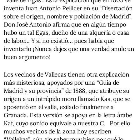
“valle de Egas”. Es la explicación que en 1803 se
inventa Juan Antonio Pellicer en su “Disertación
sobre el origen, nombre y población de Madrid”.
Don José Antonio afirma que en algún tiempo
hubo un tal Egas, dueño de una alquería o casa
de labor... Y si no existió… pues había que
inventarlo ¡Nunca dejes que una verdad anule un
buen argumento!
Los vecinos de Vallecas tienen otra explicación
más misteriosa, apoyados por una “Guía de
Madrid y su provincia” de 1888, que atribuye su
origen a un intrépido moro llamado Kas, que se
aposentó en el valle, exilado finalmente a
Granada. Esta versión se apoya en la letra árabe
Kaf, cuyo sonido equivale a nuestra C. Por ello
muchos vecinos de la zona hoy escriben
“Vallekas”, aún sin saber muy bien por qué lo