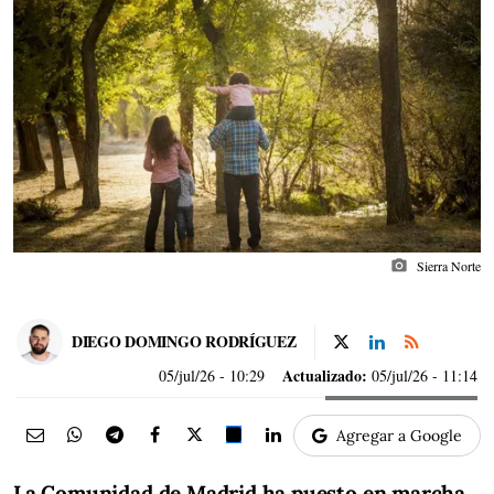
photo_camera
Sierra Norte
DIEGO DOMINGO RODRÍGUEZ
Actualizado:
05/jul/26
- 10:29
05/jul/26 - 11:14
Agregar a Google
La Comunidad de Madrid ha puesto en marcha