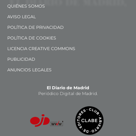
QUIÉNES SOMOS
AVISO LEGAL
POLÍTICA DE PRIVACIDAD
POLÍTICA DE COOKIES
LICENCIA CREATIVE COMMONS
PUBLICIDAD
ANUNCIOS LEGALES
El Diario de Madrid
Periódico Digital de Madrid.